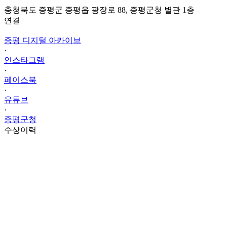
충청북도 증평군 증평읍 광장로 88, 증평군청 별관 1층
연결
증평 디지털 아카이브
·
인스타그램
·
페이스북
·
유튜브
·
증평군청
수상이력