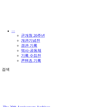
콘
텐
츠
로
건
너
···
뛰
군개청 20주년
기
개관기념전
경관 기록
역사·공동체
기록 수집전
콘텐츠 기록
검색