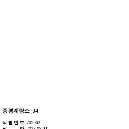
증평계량소_34
식 별 번 호
705062
날 짜
2023.08.02.