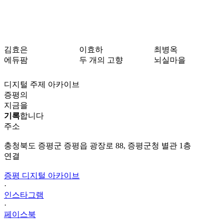
김효은
이효하
최병옥
에듀팜
두 개의 고향
뇌실마을
디지털 주제 아카이브
증평의
지금을
기록
합니다
주소
충청북도 증평군 증평읍 광장로 88, 증평군청 별관 1층
연결
증평 디지털 아카이브
·
인스타그램
·
페이스북