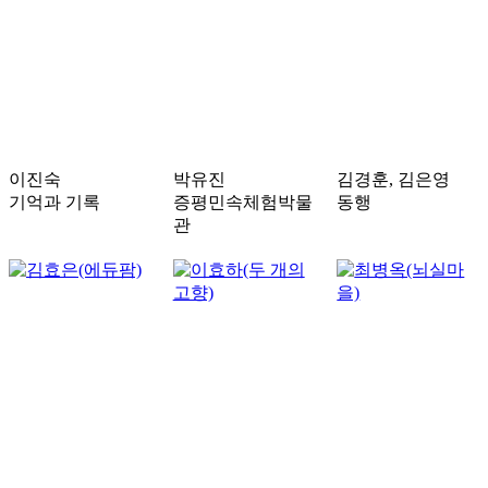
이진숙
박유진
김경훈, 김은영
기억과 기록
증평민속체험박물
동행
관