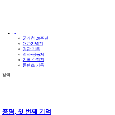
콘
텐
츠
로
건
너
···
뛰
군개청 20주년
기
개관기념전
경관 기록
역사·공동체
기록 수집전
콘텐츠 기록
검색
증평, 첫 번째 기억