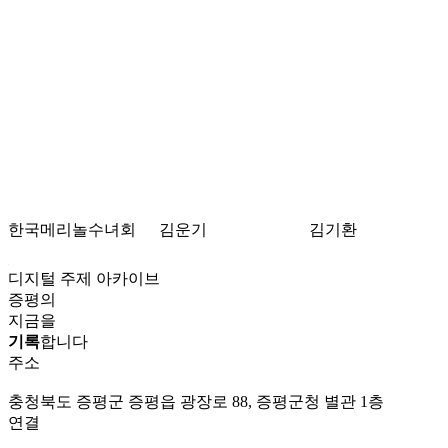
한국메리놀수녀회
김운기
김기환
디지털 주제 아카이브
증평의
지금을
기록
합니다
주소
충청북도 증평군 증평읍 광장로 88, 증평군청 별관 1층
연결