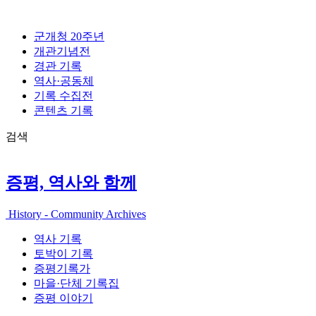
콘
텐
군개청 20주년
츠
개관기념전
로
경관 기록
건
역사·공동체
너
기록 수집전
뛰
콘텐츠 기록
기
검색
증평, 역사와 함께
History - Community Archives
역사 기록
토박이 기록
증평기록가
마을·단체 기록집
증평 이야기