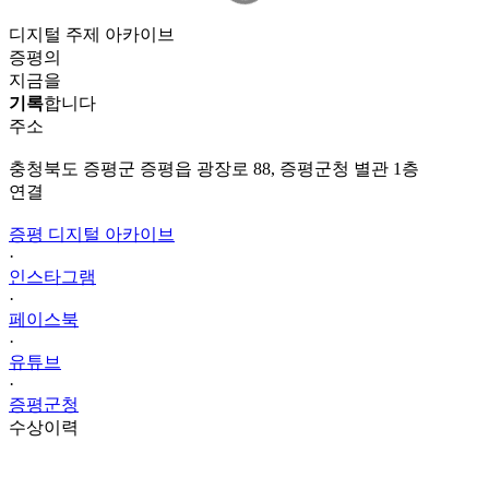
디지털 주제 아카이브
증평의
지금을
기록
합니다
주소
충청북도 증평군 증평읍 광장로 88, 증평군청 별관 1층
연결
증평 디지털 아카이브
·
인스타그램
·
페이스북
·
유튜브
·
증평군청
수상이력