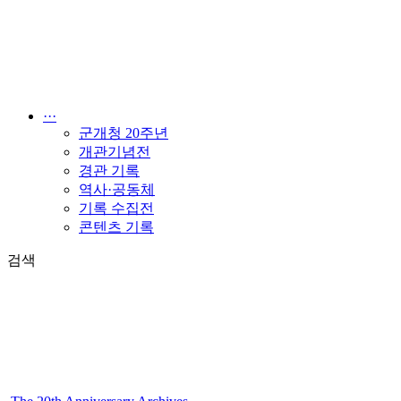
콘
텐
츠
로
건
너
···
뛰
군개청 20주년
기
개관기념전
경관 기록
역사·공동체
기록 수집전
콘텐츠 기록
검색