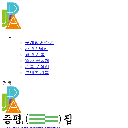
콘
텐
츠
로
건
너
···
뛰
군개청 20주년
기
개관기념전
경관 기록
역사·공동체
기록 수집전
콘텐츠 기록
검색