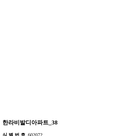
한라비발디아파트_38
식 별 번 호
602072