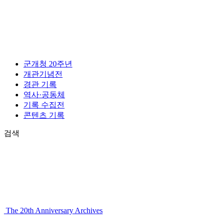
콘
텐
츠
로
건
너
군개청 20주년
뛰
개관기념전
기
경관 기록
역사·공동체
기록 수집전
콘텐츠 기록
검색
The 20th Anniversary Archives