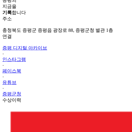
증평의
지금을
기록
합니다
주소
충청북도 증평군 증평읍 광장로 88, 증평군청 별관 1층
연결
증평 디지털 아카이브
·
인스타그램
·
페이스북
·
유튜브
·
증평군청
수상이력