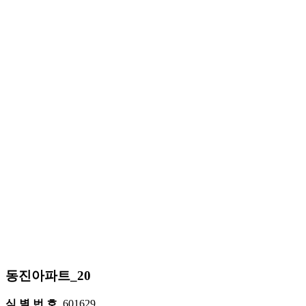
동진아파트_20
식 별 번 호
601629