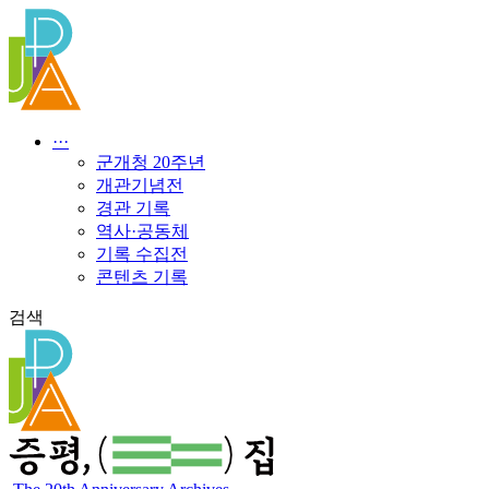
콘
텐
츠
로
건
너
···
뛰
군개청 20주년
기
개관기념전
경관 기록
역사·공동체
기록 수집전
콘텐츠 기록
검색