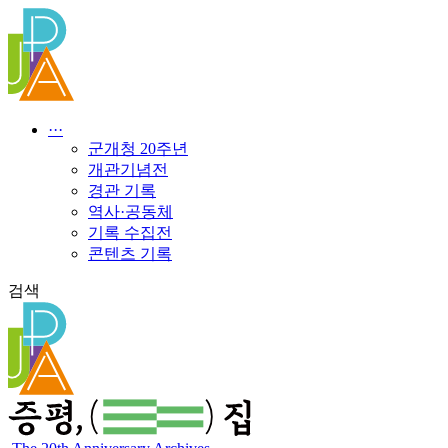
콘
텐
츠
로
건
너
···
뛰
군개청 20주년
기
개관기념전
경관 기록
역사·공동체
기록 수집전
콘텐츠 기록
검색