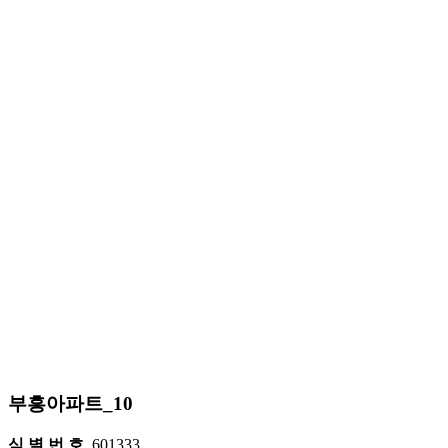
부흥아파트_10
식 별 번 호
601333