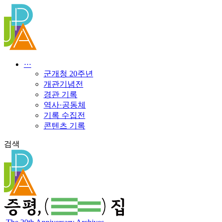
콘
텐
츠
로
건
너
···
뛰
군개청 20주년
기
개관기념전
경관 기록
역사·공동체
기록 수집전
콘텐츠 기록
검색