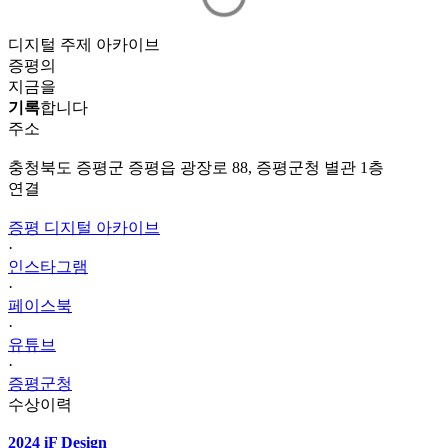
디지털 주제 아카이브
증평의
지금을
기록
합니다
주소
충청북도 증평군 증평읍 광장로 88, 증평군청 별관 1층
연결
증평 디지털 아카이브
·
인스타그램
·
페이스북
·
유튜브
·
증평군청
수상이력
2024 iF Design