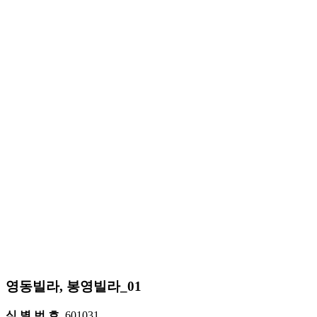
영동빌라, 봉영빌라_01
식 별 번 호
601031