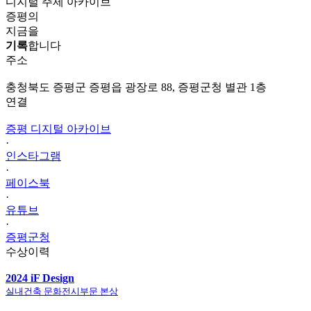
디지털 주제 아카이브
증평의
지금을
기록
합니다
주소
충청북도 증평군 증평읍 광장로 88, 증평군청 별관 1층
연결
증평 디지털 아카이브
·
인스타그램
·
페이스북
·
유튜브
·
증평군청
수상이력
2024 iF Design
실내건축 문화전시부문 본상