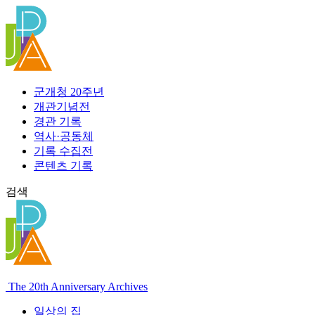
콘
텐
츠
로
건
너
군개청 20주년
뛰
개관기념전
기
경관 기록
역사·공동체
기록 수집전
콘텐츠 기록
검색
The 20th Anniversary Archives
일상의 집