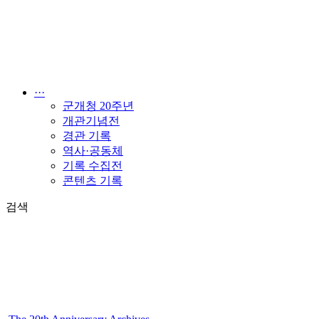
콘
텐
츠
로
건
너
···
뛰
군개청 20주년
기
개관기념전
경관 기록
역사·공동체
기록 수집전
콘텐츠 기록
검색