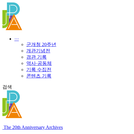
콘
텐
츠
로
건
너
···
뛰
군개청 20주년
기
개관기념전
경관 기록
역사·공동체
기록 수집전
콘텐츠 기록
검색
The 20th Anniversary Archives