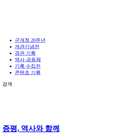
콘
텐
츠
로
건
너
군개청 20주년
뛰
개관기념전
기
경관 기록
역사·공동체
기록 수집전
콘텐츠 기록
검색
증평, 역사와 함께