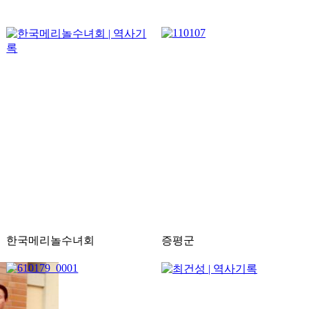
한국메리놀수녀회
증평군