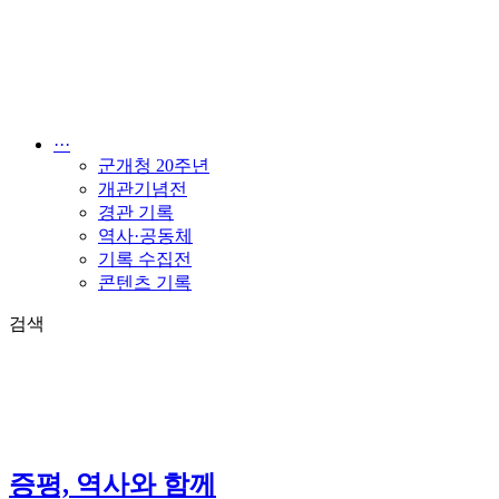
콘
텐
츠
로
건
너
···
뛰
군개청 20주년
기
개관기념전
경관 기록
역사·공동체
기록 수집전
콘텐츠 기록
검색
증평, 역사와 함께