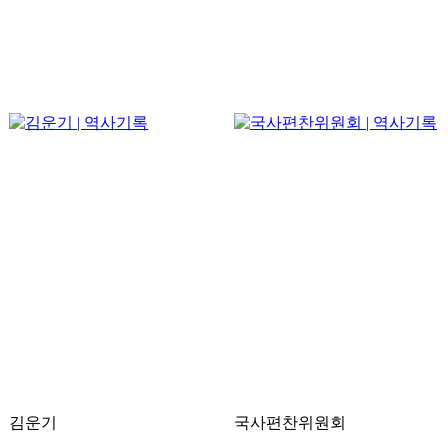
김운기
국사편찬위원회