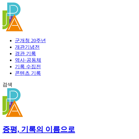
콘
텐
츠
로
건
너
군개청 20주년
뛰
개관기념전
기
경관 기록
역사·공동체
기록 수집전
콘텐츠 기록
검색
증평, 기록의 이름으로