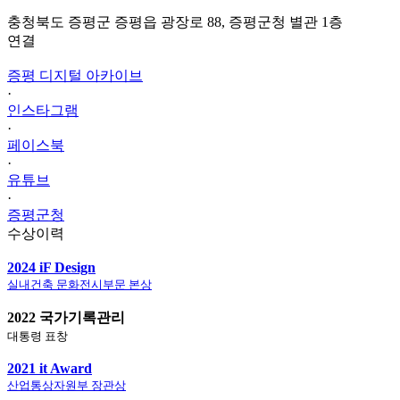
충청북도 증평군 증평읍 광장로 88, 증평군청 별관 1층
연결
증평 디지털 아카이브
·
인스타그램
·
페이스북
·
유튜브
·
증평군청
수상이력
2024 iF Design
실내건축 문화전시부문 본상
2022 국가기록관리
대통령 표창
2021 it Award
산업통상자원부 장관상