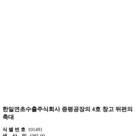
한일연초수출주식회사 증평공장의 4호 창고 뒤편의
축대
식 별 번 호
101491
생 산 일
1985.09.