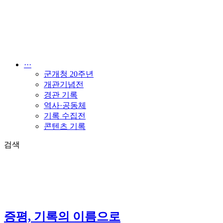
콘
텐
츠
로
건
너
···
뛰
군개청 20주년
기
개관기념전
경관 기록
역사·공동체
기록 수집전
콘텐츠 기록
검색
증평, 기록의 이름으로