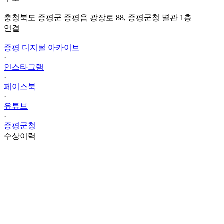
충청북도 증평군 증평읍 광장로 88, 증평군청 별관 1층
연결
증평 디지털 아카이브
·
인스타그램
·
페이스북
·
유튜브
·
증평군청
수상이력