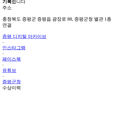
기록
합니다
주소
충청북도 증평군 증평읍 광장로 88, 증평군청 별관 1층
연결
증평 디지털 아카이브
·
인스타그램
·
페이스북
·
유튜브
·
증평군청
수상이력