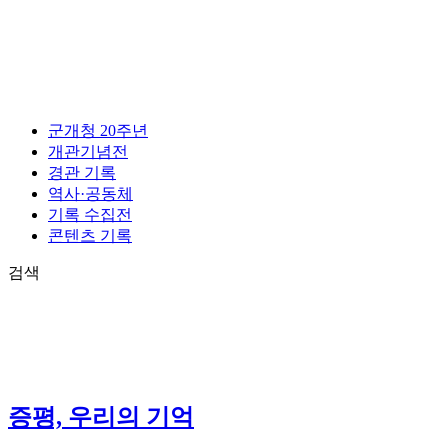
콘
텐
츠
로
건
너
군개청 20주년
뛰
개관기념전
기
경관 기록
역사·공동체
기록 수집전
콘텐츠 기록
검색
증평, 우리의 기억