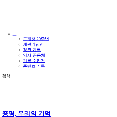
콘
텐
츠
로
건
너
···
뛰
군개청 20주년
기
개관기념전
경관 기록
역사·공동체
기록 수집전
콘텐츠 기록
검색
증평, 우리의 기억