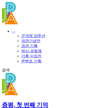
콘
텐
츠
로
건
너
···
뛰
군개청 20주년
기
개관기념전
경관 기록
역사·공동체
기록 수집전
콘텐츠 기록
검색
증평, 첫 번째 기억