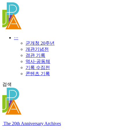
콘
텐
츠
로
건
너
···
뛰
군개청 20주년
기
개관기념전
경관 기록
역사·공동체
기록 수집전
콘텐츠 기록
검색
The 20th Anniversary Archives