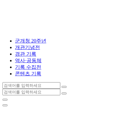
콘
텐
츠
로
건
너
군개청 20주년
뛰
개관기념전
기
경관 기록
역사·공동체
기록 수집전
콘텐츠 기록