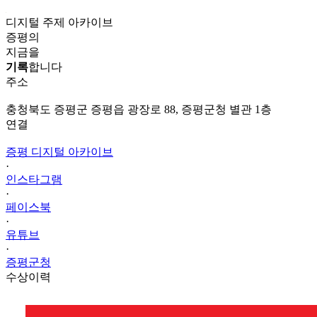
디지털 주제 아카이브
증평의
지금을
기록
합니다
주소
충청북도 증평군 증평읍 광장로 88, 증평군청 별관 1층
연결
증평 디지털 아카이브
·
인스타그램
·
페이스북
·
유튜브
·
증평군청
수상이력