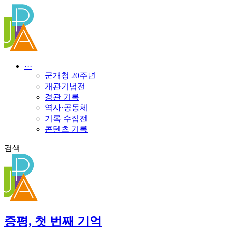
콘
텐
츠
로
건
너
···
뛰
군개청 20주년
기
개관기념전
경관 기록
역사·공동체
기록 수집전
콘텐츠 기록
검색
증평, 첫 번째 기억