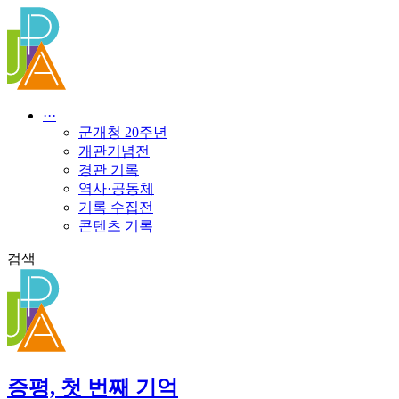
콘
텐
츠
로
건
너
···
뛰
군개청 20주년
기
개관기념전
경관 기록
역사·공동체
기록 수집전
콘텐츠 기록
검색
증평, 첫 번째 기억