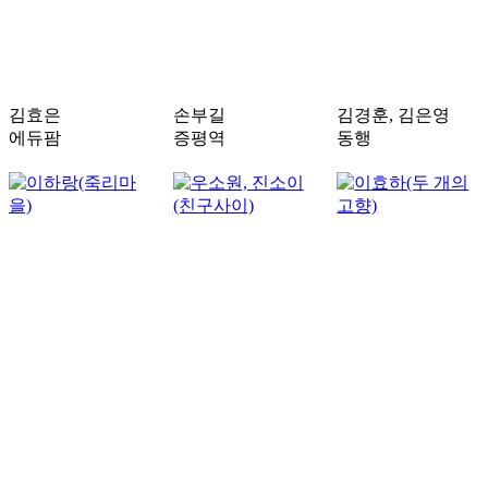
김효은
손부길
김경훈, 김은영
에듀팜
증평역
동행