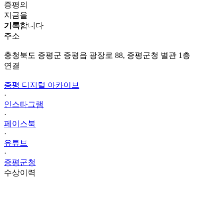
증평의
지금을
기록
합니다
주소
충청북도 증평군 증평읍 광장로 88, 증평군청 별관 1층
연결
증평 디지털 아카이브
·
인스타그램
·
페이스북
·
유튜브
·
증평군청
수상이력