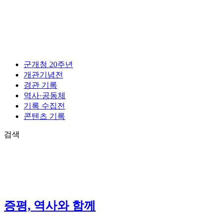
콘
텐
츠
로
건
너
군개청 20주년
뛰
개관기념전
기
경관 기록
역사·공동체
기록 수집전
콘텐츠 기록
검색
증평, 역사와 함께