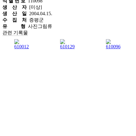
식 별 번 호
110098
생 산 자
[미상]
생 산 일
2004.04.15.
수 집 처
증평군
유 형
사진그림류
관련 기록물