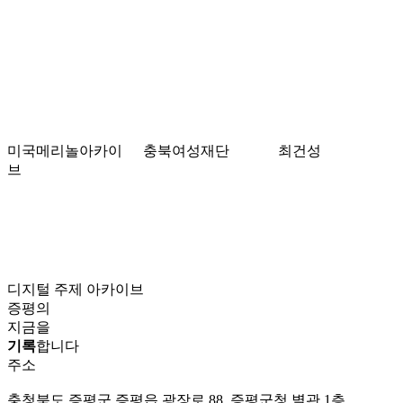
미국메리놀아카이
충북여성재단
최건성
브
디지털 주제 아카이브
증평의
지금을
기록
합니다
주소
충청북도 증평군 증평읍 광장로 88, 증평군청 별관 1층