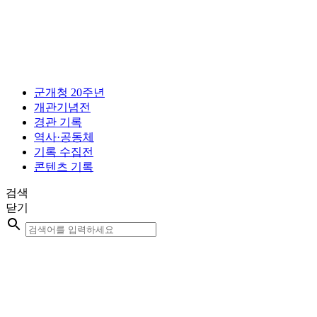
콘
텐
츠
로
건
너
군개청 20주년
뛰
개관기념전
기
경관 기록
역사·공동체
기록 수집전
콘텐츠 기록
검색
닫기
Search
...