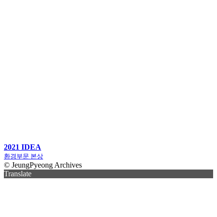
2021 IDEA
환경부문 본상
© JeungPyeong Archives
Translate