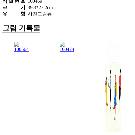
식 별 번 호
100469
크 기
39.3*27.2cm
유 형
사진그림류
그림 기록물