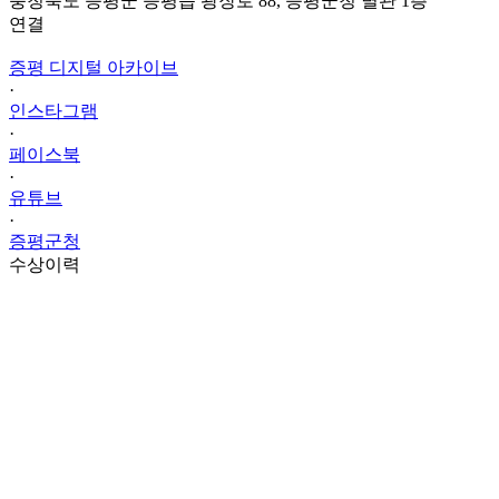
충청북도 증평군 증평읍 광장로 88, 증평군청 별관 1층
연결
증평 디지털 아카이브
·
인스타그램
·
페이스북
·
유튜브
·
증평군청
수상이력