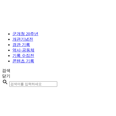
콘
텐
츠
로
건
너
군개청 20주년
뛰
개관기념전
기
경관 기록
역사·공동체
기록 수집전
콘텐츠 기록
검색
닫기
Search
...