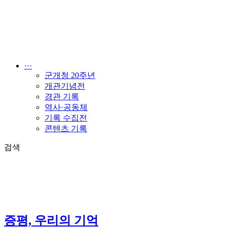
콘
텐
츠
로
건
너
···
뛰
군개청 20주년
기
개관기념전
경관 기록
역사·공동체
기록 수집전
콘텐츠 기록
검색
증평, 우리의 기억