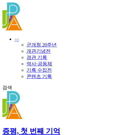
콘
텐
츠
로
건
너
···
뛰
군개청 20주년
기
개관기념전
경관 기록
역사·공동체
기록 수집전
콘텐츠 기록
검색
증평, 첫 번째 기억