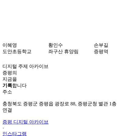
이혜영
황인수
손부길
도안초등학교
좌구산 휴양림
증평역
디지털 주제 아카이브
증평의
지금을
기록
합니다
주소
충청북도 증평군 증평읍 광장로 88, 증평군청 별관 1층
연결
증평 디지털 아카이브
·
인스타그램