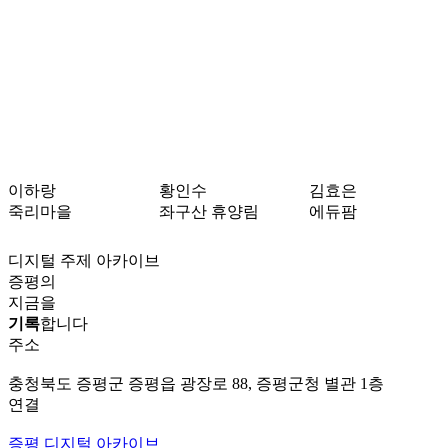
이하랑
황인수
김효은
죽리마을
좌구산 휴양림
에듀팜
디지털 주제 아카이브
증평의
지금을
기록
합니다
주소
충청북도 증평군 증평읍 광장로 88, 증평군청 별관 1층
연결
증평 디지털 아카이브