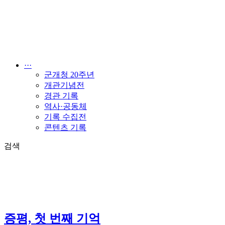
콘
텐
츠
로
건
너
···
뛰
군개청 20주년
기
개관기념전
경관 기록
역사·공동체
기록 수집전
콘텐츠 기록
검색
증평, 첫 번째 기억