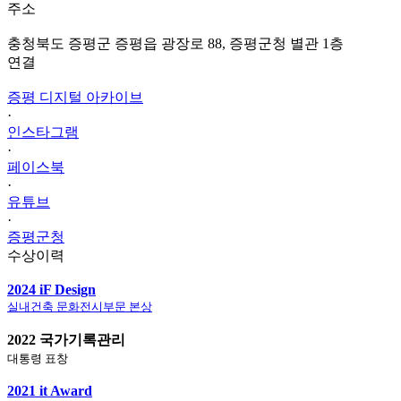
주소
충청북도 증평군 증평읍 광장로 88, 증평군청 별관 1층
연결
증평 디지털 아카이브
·
인스타그램
·
페이스북
·
유튜브
·
증평군청
수상이력
2024 iF Design
실내건축 문화전시부문 본상
2022 국가기록관리
대통령 표창
2021 it Award