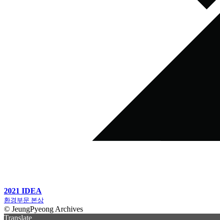
2021 IDEA
환경부문 본상
© JeungPyeong Archives
Translate