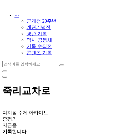
콘
텐
···
츠
군개청 20주년
로
개관기념전
건
경관 기록
너
역사·공동체
뛰
기록 수집전
기
콘텐츠 기록
죽리교차로
디지털 주제 아카이브
증평의
지금을
기록
합니다