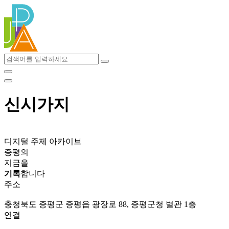
콘
텐
츠
로
건
너
뛰
기
신시가지
디지털 주제 아카이브
증평의
지금을
기록
합니다
주소
충청북도 증평군 증평읍 광장로 88, 증평군청 별관 1층
연결