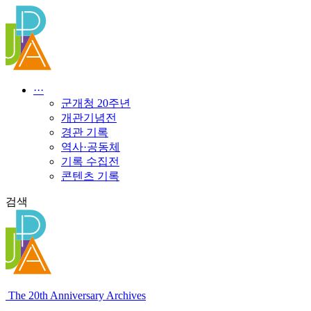
콘
텐
츠
로
건
너
···
뛰
군개청 20주년
기
개관기념전
경관 기록
역사·공동체
기록 수집전
콘텐츠 기록
검색
The 20th Anniversary Archives