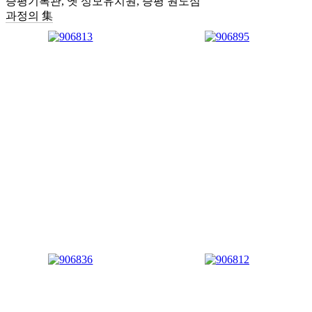
증평기록관, 옛 성모유치원, 증평 원도심
과정의 集