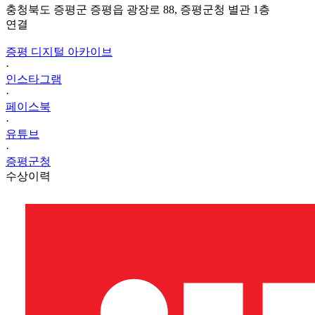
충청북도 증평군 증평읍 광장로 88, 증평군청 별관 1층
연결
증평 디지털 아카이브
·
인스타그램
·
페이스북
·
유튜브
·
증평군청
수상이력