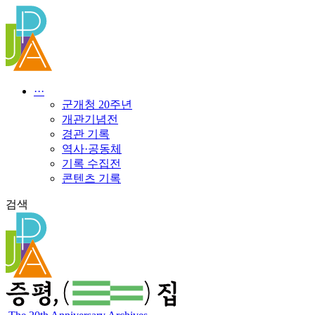
콘
텐
츠
로
건
너
···
뛰
군개청 20주년
기
개관기념전
경관 기록
역사·공동체
기록 수집전
콘텐츠 기록
검색