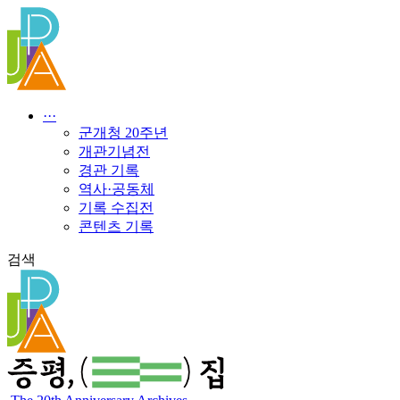
콘
텐
츠
로
건
너
···
뛰
군개청 20주년
기
개관기념전
경관 기록
역사·공동체
기록 수집전
콘텐츠 기록
검색