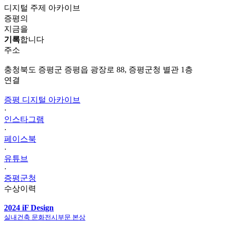
디지털 주제 아카이브
증평의
지금을
기록
합니다
주소
충청북도 증평군 증평읍 광장로 88, 증평군청 별관 1층
연결
증평 디지털 아카이브
·
인스타그램
·
페이스북
·
유튜브
·
증평군청
수상이력
2024 iF Design
실내건축 문화전시부문 본상