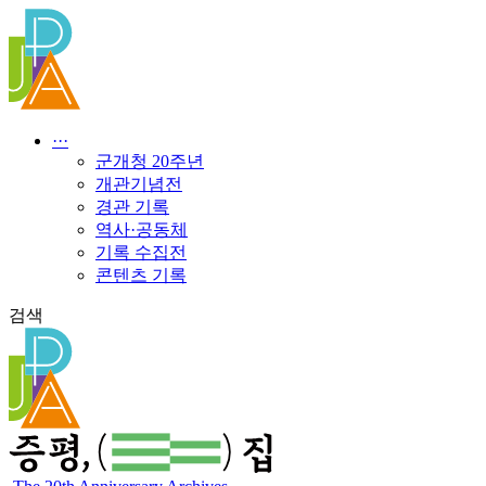
콘
텐
츠
로
건
너
···
뛰
군개청 20주년
기
개관기념전
경관 기록
역사·공동체
기록 수집전
콘텐츠 기록
검색