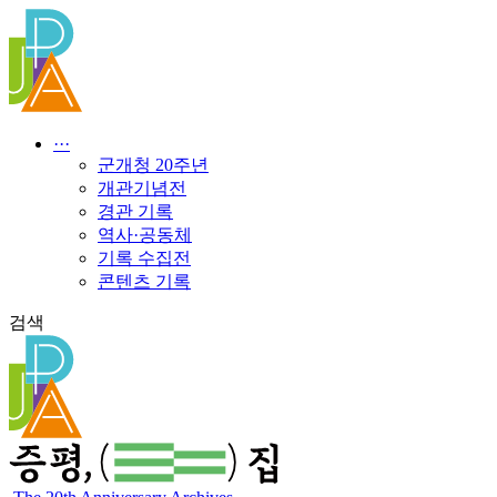
콘
텐
츠
로
건
너
···
뛰
군개청 20주년
기
개관기념전
경관 기록
역사·공동체
기록 수집전
콘텐츠 기록
검색