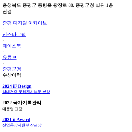
충청북도 증평군 증평읍 광장로 88, 증평군청 별관 1층
연결
증평 디지털 아카이브
·
인스타그램
·
페이스북
·
유튜브
·
증평군청
수상이력
2024 iF Design
실내건축 문화전시부문 본상
2022 국가기록관리
대통령 표창
2021 it Award
산업통상자원부 장관상