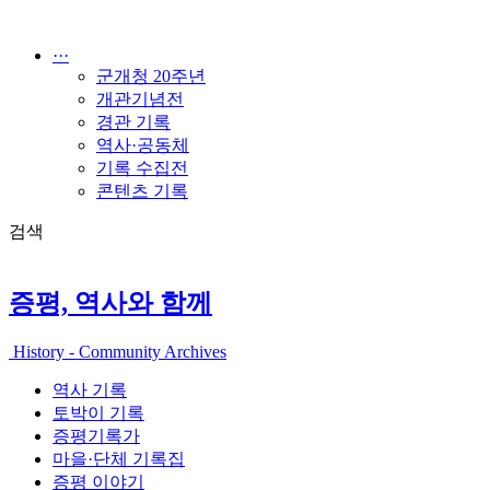
콘
텐
···
츠
군개청 20주년
로
개관기념전
건
경관 기록
너
역사·공동체
뛰
기록 수집전
기
콘텐츠 기록
검색
증평, 역사와 함께
History - Community Archives
역사 기록
토박이 기록
증평기록가
마을·단체 기록집
증평 이야기