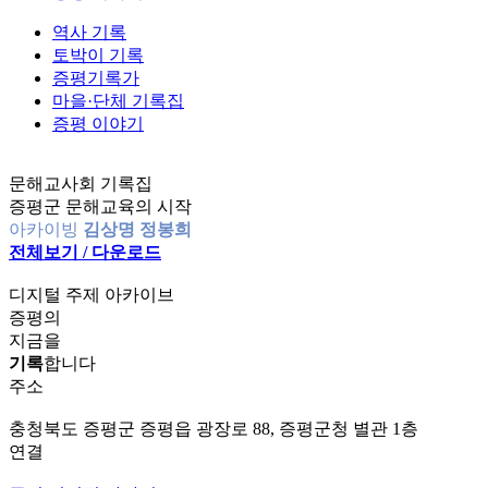
역사 기록
토박이 기록
증평기록가
마을·단체 기록집
증평 이야기
문해교사회 기록집
증평군 문해교육의 시작
아카이빙
김상명 정봉희
전체보기 / 다운로드
디지털 주제 아카이브
증평의
지금을
기록
합니다
주소
충청북도 증평군 증평읍 광장로 88, 증평군청 별관 1층
연결