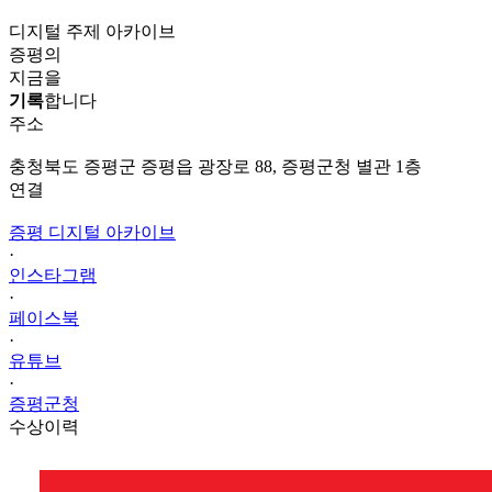
디지털 주제 아카이브
증평의
지금을
기록
합니다
주소
충청북도 증평군 증평읍 광장로 88, 증평군청 별관 1층
연결
증평 디지털 아카이브
·
인스타그램
·
페이스북
·
유튜브
·
증평군청
수상이력