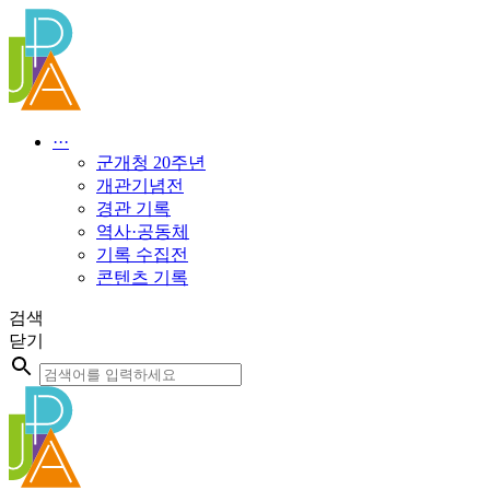
콘
텐
츠
로
건
너
···
뛰
군개청 20주년
기
개관기념전
경관 기록
역사·공동체
기록 수집전
콘텐츠 기록
검색
닫기
Search
...