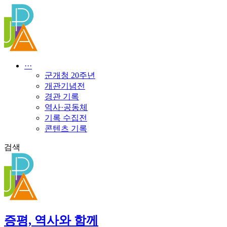
콘
텐
츠
로
건
너
···
뛰
군개청 20주년
기
개관기념전
경관 기록
역사·공동체
기록 수집전
콘텐츠 기록
검색
증평, 역사와 함께