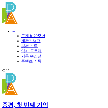
콘
텐
츠
로
건
너
···
뛰
군개청 20주년
기
개관기념전
경관 기록
역사·공동체
기록 수집전
콘텐츠 기록
검색
증평, 첫 번째 기억